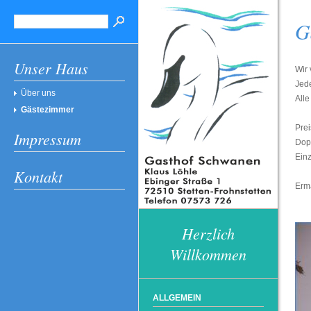
G
Unser Haus
Wir
Jed
Über uns
Alle
Gästezimmer
Prei
Impressum
Dop
Einz
Kontakt
Ermä
Herzlich
Willkommen
ALLGEMEIN